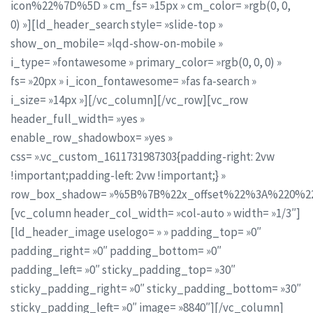
icon%22%7D%5D » cm_fs= »15px » cm_color= »rgb(0, 0,
0) »][ld_header_search style= »slide-top »
show_on_mobile= »lqd-show-on-mobile »
i_type= »fontawesome » primary_color= »rgb(0, 0, 0) »
fs= »20px » i_icon_fontawesome= »fas fa-search »
i_size= »14px »][/vc_column][/vc_row][vc_row
header_full_width= »yes »
enable_row_shadowbox= »yes »
css= ».vc_custom_1611731987303{padding-right: 2vw
!important;padding-left: 2vw !important;} »
row_box_shadow= »%5B%7B%22x_offset%22%3A%220%2
[vc_column header_col_width= »col-auto » width= »1/3″]
[ld_header_image uselogo= » » padding_top= »0″
padding_right= »0″ padding_bottom= »0″
padding_left= »0″ sticky_padding_top= »30″
sticky_padding_right= »0″ sticky_padding_bottom= »30″
sticky_padding_left= »0″ image= »8840″][/vc_column]