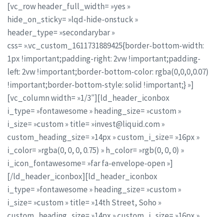
[vc_row header_full_width= »yes »
hide_on_sticky= »lqd-hide-onstuck »
header_type= »secondarybar »
css= ».vc_custom_1611731889425{border-bottom-width:
1px !important;padding-right: 2vw !important;padding-
left: 2vw !important;border-bottom-color: rgba(0,0,0,0.07)
!important;border-bottom-style: solid !important;} »]
[vc_column width= »1/3″][ld_header_iconbox
i_type= »fontawesome » heading_size= »custom »
i_size= »custom » title= »invest@liquid.com »
custom_heading_size= »14px » custom_i_size= »16px »
i_color= »rgba(0, 0, 0, 0.75) » h_color= »rgb(0, 0, 0) »
i_icon_fontawesome= »far fa-envelope-open »]
[/ld_header_iconbox][ld_header_iconbox
i_type= »fontawesome » heading_size= »custom »
i_size= »custom » title= »14th Street, Soho »
custom_heading_size= »14px » custom_i_size= »16px »