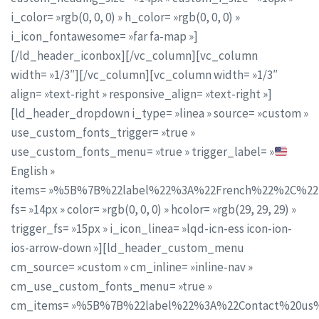
i_color= »rgb(0, 0, 0) » h_color= »rgb(0, 0, 0) »
i_icon_fontawesome= »far fa-map »]
[/ld_header_iconbox][/vc_column][vc_column
width= »1/3″][/vc_column][vc_column width= »1/3″
align= »text-right » responsive_align= »text-right »]
[ld_header_dropdown i_type= »linea » source= »custom »
use_custom_fonts_trigger= »true »
use_custom_fonts_menu= »true » trigger_label= »
English »
items= »%5B%7B%22label%22%3A%22French%22%2C%
fs= »14px » color= »rgb(0, 0, 0) » hcolor= »rgb(29, 29, 29) »
trigger_fs= »15px » i_icon_linea= »lqd-icn-ess icon-ion-
ios-arrow-down »][ld_header_custom_menu
cm_source= »custom » cm_inline= »inline-nav »
cm_use_custom_fonts_menu= »true »
cm_items= »%5B%7B%22label%22%3A%22Contact%20us