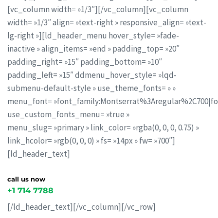
[vc_column width= »1/3″][/vc_column][vc_column
width= »1/3″ align= »text-right » responsive_align= »text-
lg-right »][ld_header_menu hover_style= »fade-
inactive » align_items= »end » padding_top= »20″
padding_right= »15″ padding_bottom= »10″
padding_left= »15″ ddmenu_hover_style= »lqd-
submenu-default-style » use_theme_fonts= » »
menu_font= »font_family:Montserrat%3Aregular%2C700|f
use_custom_fonts_menu= »true »
menu_slug= »primary » link_color= »rgba(0, 0, 0, 0.75) »
link_hcolor= »rgb(0, 0, 0) » fs= »14px » fw= »700″]
[ld_header_text]
call us now
+1 714 7788
[/ld_header_text][/vc_column][/vc_row]